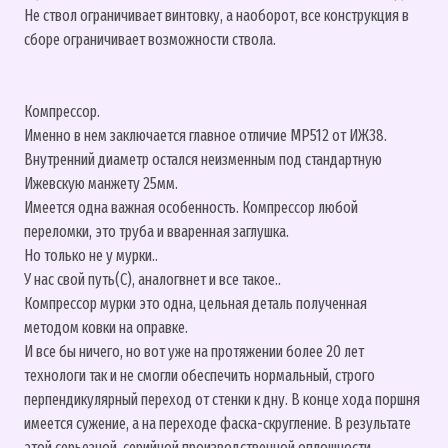
Не ствол ограничивает винтовку, а наоборот, все конструкция в
сборе ограничивает возможности ствола.
Компрессор.
Именно в нем заключается главное отличие МР512 от ИЖ38.
Внутренний диаметр остался неизменным под стандартную
Ижевскую манжету 25мм.
Имеется одна важная особенность. Компрессор любой
переломки, это труба и вваренная заглушка.
Но только не у мурки..
У нас свой путь(С), аналогвнет и все такое..
Компрессор мурки это одна, цельная деталь полученная
методом ковки на оправке.
И все бы ничего, но вот уже на протяжении более 20 лет
технологи так и не смогли обеспечить нормальный, строго
перпендикулярный переход от стенки к дну. В конце хода поршня
имеется сужение, а на переходе фаска-скругление. В результате
этой серьезной, серийной производственной оплошности