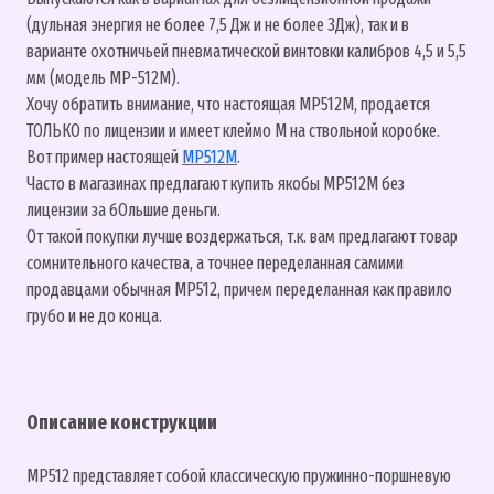
(дульная энергия не более 7,5 Дж и не более 3Дж), так и в
варианте охотничьей пневматической винтовки калибров 4,5 и 5,5
мм (модель МР-512М).
Хочу обратить внимание, что настоящая МР512М, продается
ТОЛЬКО по лицензии и имеет клеймо М на ствольной коробке.
Вот пример настоящей
МР512М
.
Часто в магазинах предлагают купить якобы МР512М без
лицензии за бОльшие деньги.
От такой покупки лучше воздержаться, т.к. вам предлагают товар
сомнительного качества, а точнее переделанная самими
продавцами обычная МР512, причем переделанная как правило
грубо и не до конца.
Описание конструкции
МР512 представляет собой классическую пружинно-поршневую