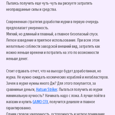
Пытаясь получить еще чуть-чуть вы рискуете затратить
неоправданные силы и средства.
Современная стратегия доработки мурки в первую очередь
предполагает умеренность.
Мягкий, но длинный и плавный, а главное безопасный спуск.
Легкое взведение и приятное использование. При всем этом
желательно соблюсти заводской внешний вид, затратить как
можно меньше времени и потратить на это по возможности
меньше денег.
Стоит отдавать отчет, что на выходе будет доработанная, но
мурка. Не нужно ожидать космических кораблей и мегабластеров.
Зачем в мурке нужны много Дж? Для этого покупается, за
сравнимые деньги,
Hatsan Striker
. Пытаться получить из мурки
минимальную кучность? Начинать надо с ложа. А лучше пойти в
магазин и купить
GAMO CFX
, получится дешевле и главное
гарантированно.
Одним словом умеренность, осторожность и четкое понимание