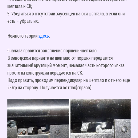
шептала и СК;
5. Убедиться в отсутствии заусенцев на оси шептала, а если они
есть – убрать их.
Немного теории
здесь
.
Сначала правится зацепление поршень-шептало
В заводском варианте на шептало от поршня передается
значительный крутящий момент, немалая часть которого из-за
простоты конструкции передается на СК.
Надо править, проводим перпендикуляр на шептало и от него еще
2-3гр на сторону. Получается вот так(справа)