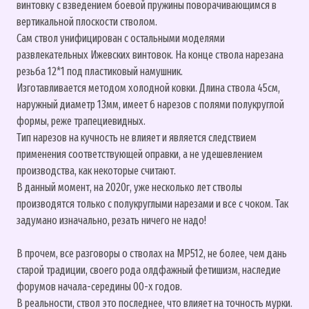
винтовку с взведением боевой пружины поворачивающимся в
вертикальной плоскости стволом.
Сам ствол унифицирован с остальными моделями
развлекательных Ижевских винтовок. На конце ствола нарезана
резьба 12*1 под пластиковый намушник.
Изготавливается методом холодной ковки. Длина ствола 45см,
наружный диаметр 13мм, имеет 6 нарезов с полями полукруглой
формы, реже трапециевидных.
Тип нарезов на кучность не влияет и является следствием
применения соответствующей оправки, а не удешевлением
производства, как некоторые считают.
В данный момент, на 2020г, уже несколько лет стволы
производятся только с полукруглыми нарезами и все с чоком. Так
задумано изначально, резать ничего не надо!
В прочем, все разговоры о стволах на МР512, не более, чем дань
старой традиции, своего рода олдфажный фетишизм, наследие
форумов начала-середины 00-х годов.
В реальности, ствол это последнее, что влияет на точность мурки.