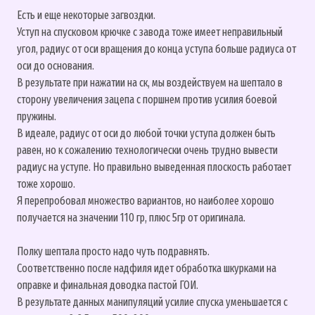
Есть и еще некоторые загвоздки.
Уступ на спусковом крючке с завода тоже имеет неправильный
угол, радиус от оси вращения до конца уступа больше радиуса от
оси до основания.
В результате при нажатии на ск, мы воздействуем на шептало в
сторону увеличения зацепа с поршнем против усилия боевой
пружины.
В идеале, радиус от оси до любой точки уступа должен быть
равен, но к сожалению технологически очень трудно вывести
радиус на уступе. Но правильно выведенная плоскость работает
тоже хорошо.
Я перепробовал множество вариантов, но наиболее хорошо
получается на значении 110 гр, плюс 5гр от оригинала.
Полку шептала просто надо чуть подравнять.
Соответственно после надфиля идет обработка шкурками на
оправке и финальная доводка пастой ГОИ.
В результате данных манипуляций усилие спуска уменьшается с